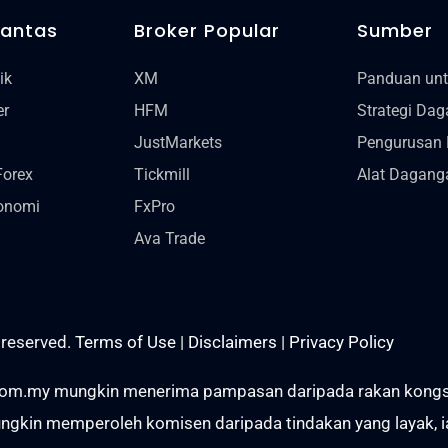
Pantas
Broker Popular
Sumber
ik
XM
Panduan un
er
HFM
Strategi Da
JustMarkets
Pengurusan 
Forex
Tickmill
Alat Dagang
onomi
FxPro
Ava Trade
 reserved.
Terms of Use
|
Disclaimers
|
Privacy Policy
om.my mungkin menerima pampasan daripada rakan kongsi me
gkin memperoleh komisen daripada tindakan yang layak, ia