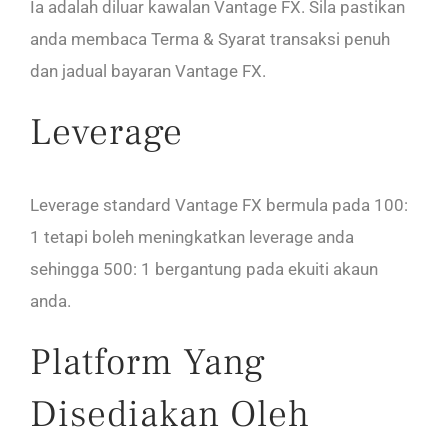
Ia adalah diluar kawalan Vantage FX. Sila pastikan
anda membaca Terma & Syarat transaksi penuh
dan jadual bayaran Vantage FX.
Leverage
Leverage standard Vantage FX bermula pada 100:
1 tetapi boleh meningkatkan leverage anda
sehingga 500: 1 bergantung pada ekuiti akaun
anda.
Platform Yang
Disediakan Oleh