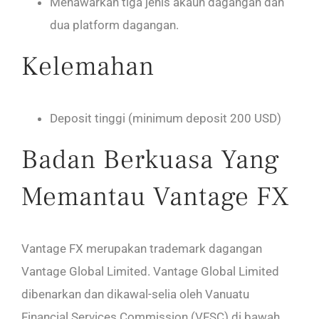
Menawarkan tiga jenis akaun dagangan dan
dua platform dagangan.
Kelemahan
Deposit tinggi (minimum deposit 200 USD)
Badan Berkuasa Yang
Memantau Vantage FX
Vantage FX merupakan trademark dagangan
Vantage Global Limited. Vantage Global Limited
dibenarkan dan dikawal-selia oleh Vanuatu
Financial Services Commission (VFSC) di bawah