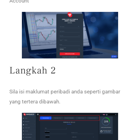
Account”
Langkah 2
Sila isi maklumat peribadi anda seperti gambar
yang tertera dibawah.