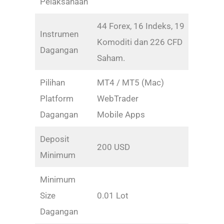
Pelaksanaan
44 Forex, 16 Indeks, 19
Instrumen
Komoditi dan 226 CFD
Dagangan
Saham.
Pilihan
MT4 / MT5 (Mac)
Platform
WebTrader
Dagangan
Mobile Apps
Deposit
200 USD
Minimum
Minimum
Size
0.01 Lot
Dagangan