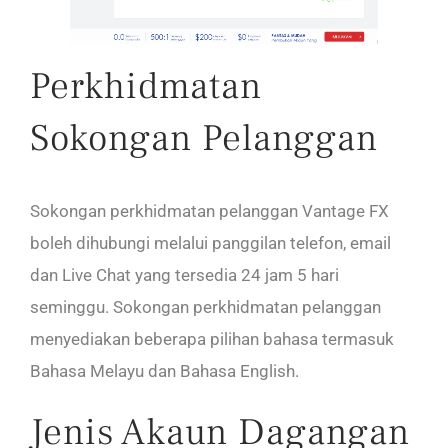
Perkhidmatan
Sokongan Pelanggan
Sokongan perkhidmatan pelanggan Vantage FX
boleh dihubungi melalui panggilan telefon, email
dan Live Chat yang tersedia 24 jam 5 hari
seminggu. Sokongan perkhidmatan pelanggan
menyediakan beberapa pilihan bahasa termasuk
Bahasa Melayu dan Bahasa English.
Jenis Akaun Dagangan