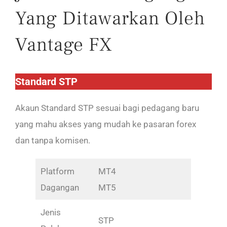
Yang Ditawarkan Oleh
Vantage FX
Standard STP
Akaun Standard STP sesuai bagi pedagang baru
yang mahu akses yang mudah ke pasaran forex
dan tanpa komisen.
Platform
MT4
Dagangan
MT5
Jenis
STP