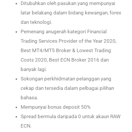
Ditubuhkan oleh pasukan yang mempunyai
latar belakang dalam bidang kewangan, forex
dan teknologi.
Pemenang anugerah kategori Financial
Trading Services Provider of the Year 2020,
Best MT4/MT5 Broker & Lowest Trading
Costs 2020, Best ECN Broker 2016 dan
banyak lagi.
Sokongan perkhidmatan pelanggan yang
cekap dan tersedia dalam pelbagai pilihan
bahasa.
Mempunyai bonus deposit 50%
Spread bermula daripada 0 untuk akaun RAW
ECN.