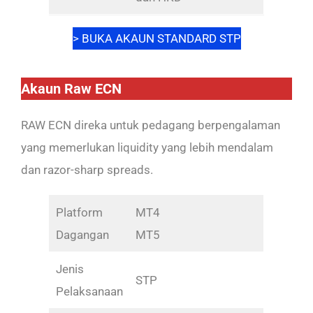
> BUKA AKAUN STANDARD STP
Akaun Raw ECN
RAW ECN direka untuk pedagang berpengalaman
yang memerlukan liquidity yang lebih mendalam
dan razor-sharp spreads.
Platform
MT4
Dagangan
MT5
Jenis
STP
Pelaksanaan