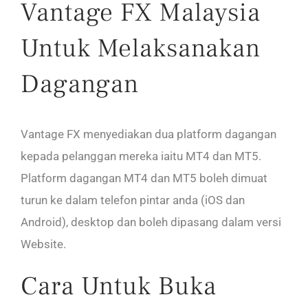
Vantage FX Malaysia
Untuk Melaksanakan
Dagangan
Vantage FX menyediakan dua platform dagangan
kepada pelanggan mereka iaitu MT4 dan MT5.
Platform dagangan MT4 dan MT5 boleh dimuat
turun ke dalam telefon pintar anda (iOS dan
Android), desktop dan boleh dipasang dalam versi
Website.
Cara Untuk Buka