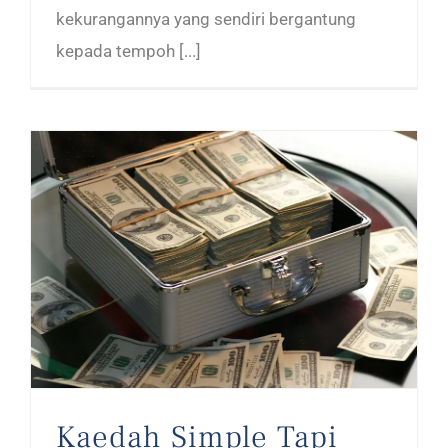
kekurangannya yang sendiri bergantung
kepada tempoh [...]
Kaedah Simple Tapi Power Untuk Menjadi Jutawan Dalam Tempoh 24 Bulan Dengan Forex Trading
Kaedah Simple Tapi