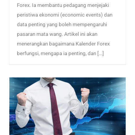
Forex. Ia membantu pedagang menjejaki
peristiwa ekonomi (economic events) dan
data penting yang boleh mempengaruhi
pasaran mata wang. Artikel ini akan
menerangkan bagaimana Kalender Forex
berfungsi, mengapa ia penting, dan [...]
Tips Forex Untuk Pemula: Cara Buat Profit Secara Kosisten