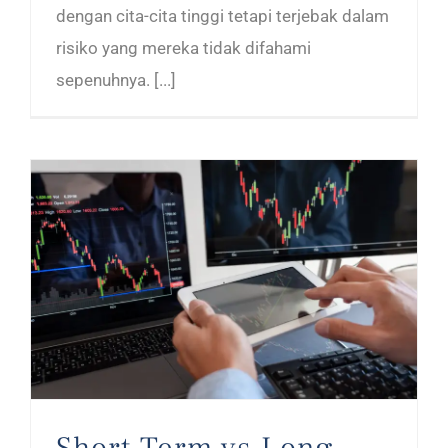
dengan cita-cita tinggi tetapi terjebak dalam
risiko yang mereka tidak difahami
sepenuhnya. [...]
Short Term vs Long Term Trading: Mana Yang Terbaik Untuk Anda?
Short Term vs Long