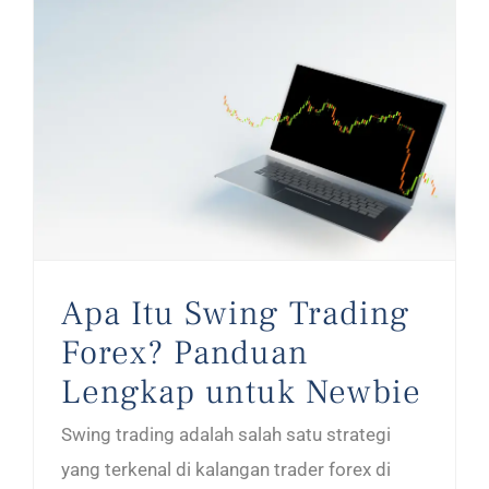
Apa Itu Swing Trading Forex? Panduan Lengkap untuk Newbie
Apa Itu Swing Trading
Forex? Panduan
Lengkap untuk Newbie
Swing trading adalah salah satu strategi
yang terkenal di kalangan trader forex di