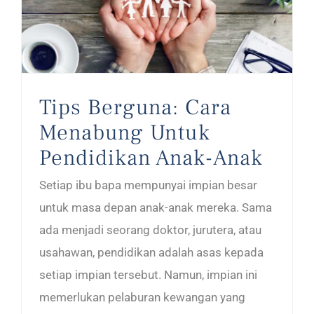
Tips Berguna: Cara
Menabung Untuk
Pendidikan Anak-Anak
Setiap ibu bapa mempunyai impian besar
untuk masa depan anak-anak mereka. Sama
ada menjadi seorang doktor, jurutera, atau
usahawan, pendidikan adalah asas kepada
setiap impian tersebut. Namun, impian ini
memerlukan pelaburan kewangan yang