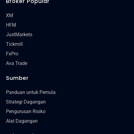
Broker Popular
XM
HFM
JustMarkets
Tickmill
FxPro
Ava Trade
Sumber
Panduan untuk Pemula
Strategi Dagangan
Pengurusan Risiko
Alat Dagangan