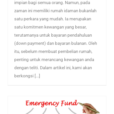
impian bagi semua orang. Namun, pada
zaman ini memiliki rumah idaman bukanlah
satu perkara yang mudah. Ia merupakan
satu komitmen kewangan yang besar,
terutamanya untuk bayaran pendahuluan
(down payment) dan bayaran bulanan. Oleh
itu, sebelum membuat pembelian rumah,
penting untuk merancang kewangan anda
dengan teliti. Dalam artikel ini, kami akan
berkongsi [...]