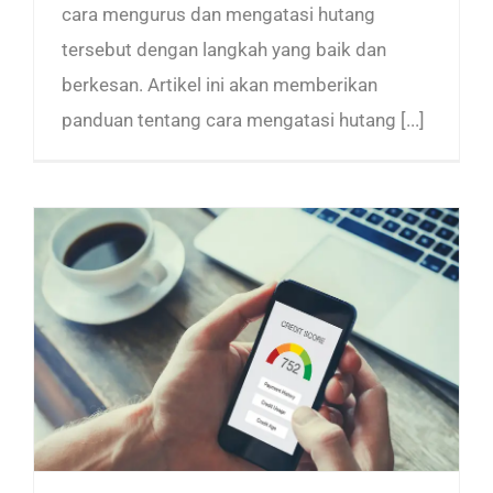
cara mengurus dan mengatasi hutang
tersebut dengan langkah yang baik dan
berkesan. Artikel ini akan memberikan
panduan tentang cara mengatasi hutang [...]
Panduan Mudah Memahami dan Meningkatkan Skor Kredit Anda