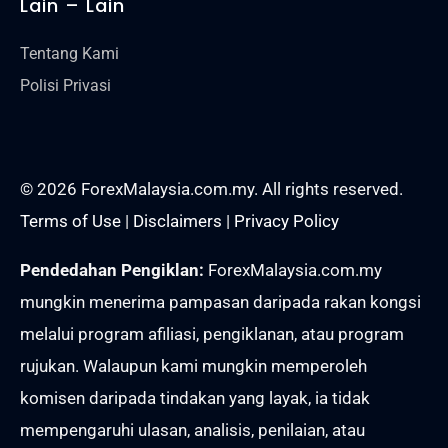
Lain – Lain
Tentang Kami
Polisi Privasi
© 2026 ForexMalaysia.com.my. All rights reserved.
Terms of Use
|
Disclaimers
|
Privacy Policy
Pendedahan Pengiklan:
ForexMalaysia.com.my
mungkin menerima pampasan daripada rakan kongsi
melalui program afiliasi, pengiklanan, atau program
rujukan. Walaupun kami mungkin memperoleh
komisen daripada tindakan yang layak, ia tidak
mempengaruhi ulasan, analisis, penilaian, atau