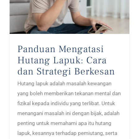
Panduan Mengatasi
Hutang Lapuk: Cara
dan Strategi Berkesan
Hutang lapuk adalah masalah kewangan
yang boleh memberikan tekanan mental dan
fizikal kepada individu yang terlibat. Untuk
menangani masalah ini dengan bijak, adalah
penting untuk memahami apa itu hutang
lapuk, kesannya terhadap pemiutang, serta