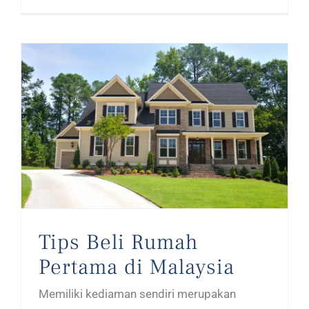
Tips Beli Rumah Pertama di Malaysia
Tips Beli Rumah
Pertama di Malaysia
Memiliki kediaman sendiri merupakan