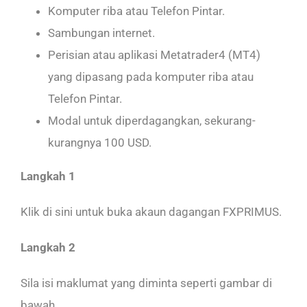
Komputer riba atau Telefon Pintar.
Sambungan internet.
Perisian atau aplikasi Metatrader4 (MT4)
yang dipasang pada komputer riba atau
Telefon Pintar.
Modal untuk diperdagangkan, sekurang-
kurangnya 100 USD.
Langkah 1
Klik di sini untuk buka akaun dagangan FXPRIMUS.
Langkah 2
Sila isi maklumat yang diminta seperti gambar di
bawah