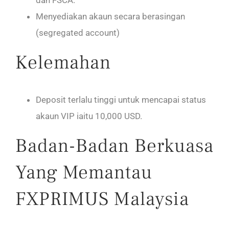
Menyediakan akaun secara berasingan
(segregated account)
Kelemahan
Deposit terlalu tinggi untuk mencapai status
akaun VIP iaitu 10,000 USD.
Badan-Badan Berkuasa
Yang Memantau
FXPRIMUS Malaysia