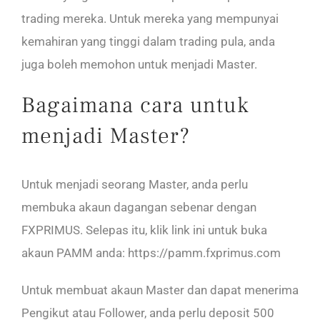
trading mereka. Untuk mereka yang mempunyai
kemahiran yang tinggi dalam trading pula, anda
juga boleh memohon untuk menjadi Master.
Bagaimana cara untuk
menjadi Master?
Untuk menjadi seorang Master, anda perlu
membuka akaun dagangan sebenar dengan
FXPRIMUS. Selepas itu, klik link ini untuk buka
akaun PAMM anda: https://pamm.fxprimus.com
Untuk membuat akaun Master dan dapat menerima
Pengikut atau Follower, anda perlu deposit 500