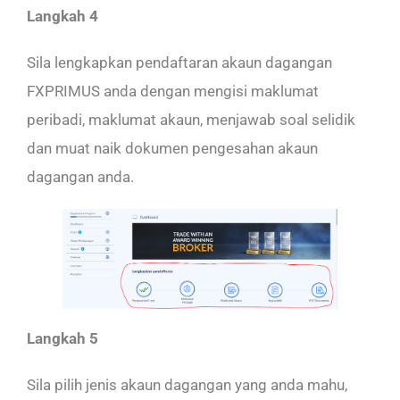
Langkah 4
Sila lengkapkan pendaftaran akaun dagangan
FXPRIMUS anda dengan mengisi maklumat
peribadi, maklumat akaun, menjawab soal selidik
dan muat naik dokumen pengesahan akaun
dagangan anda.
Langkah 5
Sila pilih jenis akaun dagangan yang anda mahu,