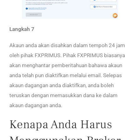
Langkah 7
Akaun anda akan disahkan dalam tempoh 24 jam
oleh pihak FXPRIMUS. Pihak FXPRIMUS biasanya
akan menghantar pemberitahuan bahawa akaun
anda telah pun diaktifkan melalui email. Selepas
akaun dagangan anda diaktifkan, anda boleh
teruskan dengan memasukkan dana ke dalam
akaun dagangan anda.
Kenapa Anda Harus