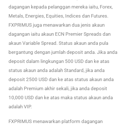
dagangan kepada pelanggan mereka iaitu, Forex,
Metals, Energies, Equities, Indices dan Futures.
FXPRIMUS juga menawarkan dua jenis akaun
dagangan iaitu akaun ECN Premier Spreads dan
akaun Variable Spread. Status akaun anda pula
bergantung dengan jumlah deposit anda. Jika anda
deposit dalam lingkungan 500 USD dan ke atas
status akaun anda adalah Standard, jika anda
deposit 2500 USD dan ke atas status akaun anda
adalah Premium akhir sekali, jika anda deposit
10,000 USD dan ke atas maka status akaun anda
adalah VIP.
FXPRIMUS menawarkan platform dagangan