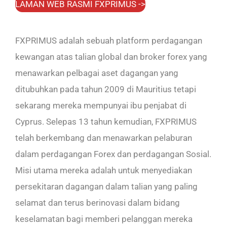
LAMAN WEB RASMI FXPRIMUS ->
Alat
Tentang Kami
FXPRIMUS adalah sebuah platform perdagangan
kewangan atas talian global dan broker forex yang
Hubungi Kami
menawarkan pelbagai aset dagangan yang
ditubuhkan pada tahun 2009 di Mauritius tetapi
sekarang mereka mempunyai ibu penjabat di
Cyprus. Selepas 13 tahun kemudian, FXPRIMUS
telah berkembang dan menawarkan pelaburan
dalam perdagangan Forex dan perdagangan Sosial.
Misi utama mereka adalah untuk menyediakan
persekitaran dagangan dalam talian yang paling
selamat dan terus berinovasi dalam bidang
keselamatan bagi memberi pelanggan mereka