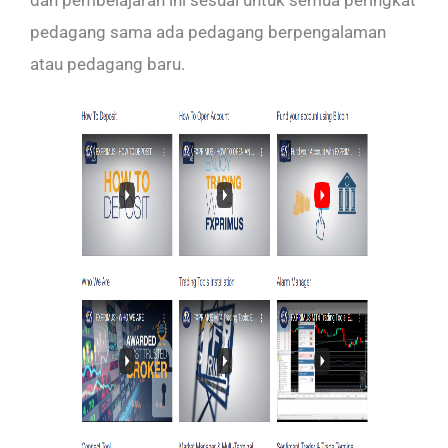
dan pembelajaran ini sesuai untuk semua peringkat
pedagang sama ada pedagang berpengalaman
atau pedagang baru.