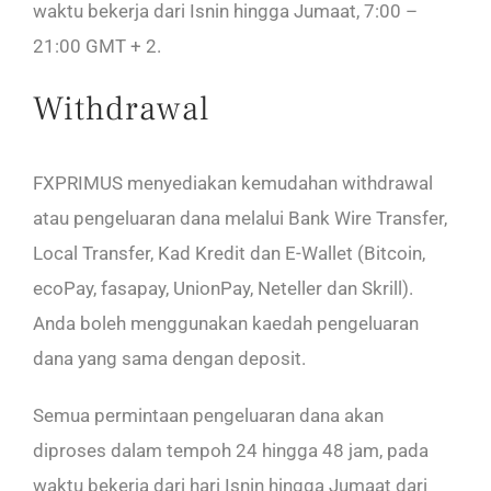
waktu bekerja dari Isnin hingga Jumaat, 7:00 –
21:00 GMT + 2.
Withdrawal
FXPRIMUS menyediakan kemudahan withdrawal
atau pengeluaran dana melalui Bank Wire Transfer,
Local Transfer, Kad Kredit dan E-Wallet (Bitcoin,
ecoPay, fasapay, UnionPay, Neteller dan Skrill).
Anda boleh menggunakan kaedah pengeluaran
dana yang sama dengan deposit.
Semua permintaan pengeluaran dana akan
diproses dalam tempoh 24 hingga 48 jam, pada
waktu bekerja dari hari Isnin hingga Jumaat dari