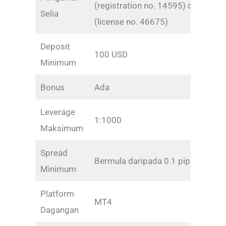
(registration no. 14595) dan FSC
Selia
(license no. 46675)
Deposit
100 USD
Minimum
Bonus
Ada
Leverage
1:1000
Maksimum
Spread
Bermula daripada 0.1 pip
Minimum
Platform
MT4
Dagangan