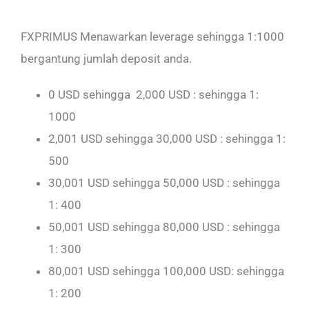
FXPRIMUS Menawarkan leverage sehingga 1:1000
bergantung jumlah deposit anda.
0 USD sehingga 2,000 USD : sehingga 1:
1000
2,001 USD sehingga 30,000 USD : sehingga 1:
500
30,001 USD sehingga 50,000 USD : sehingga
1: 400
50,001 USD sehingga 80,000 USD : sehingga
1: 300
80,001 USD sehingga 100,000 USD: sehingga
1: 200