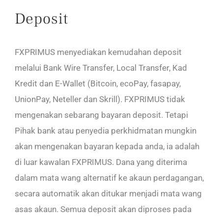
Deposit
FXPRIMUS menyediakan kemudahan deposit
melalui Bank Wire Transfer, Local Transfer, Kad
Kredit dan E-Wallet (Bitcoin, ecoPay, fasapay,
UnionPay, Neteller dan Skrill). FXPRIMUS tidak
mengenakan sebarang bayaran deposit. Tetapi
Pihak bank atau penyedia perkhidmatan mungkin
akan mengenakan bayaran kepada anda, ia adalah
di luar kawalan FXPRIMUS. Dana yang diterima
dalam mata wang alternatif ke akaun perdagangan,
secara automatik akan ditukar menjadi mata wang
asas akaun. Semua deposit akan diproses pada