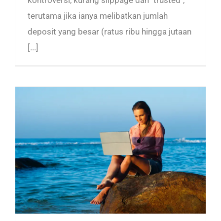
terutama jika ianya melibatkan jumlah
deposit yang besar (ratus ribu hingga jutaan
[...]
Copytrade Update: Pulangan 206.29% Dalam Tempoh 5 Bulan