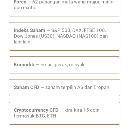
Forex
— 62 pasangan mata wang major, minor
dan exotic
Indeks Saham
— S&P 500, DAX, FTSE 100,
Dow Jones (US30), NASDAQ (NAS100) dan
lain-lain
Komoditi
— emas, perak, minyak
Saham CFD
— saham terpilih AS dan Eropah
Cryptocurrency CFD
— kira-kira 15 coin
termasuk BTC, ETH