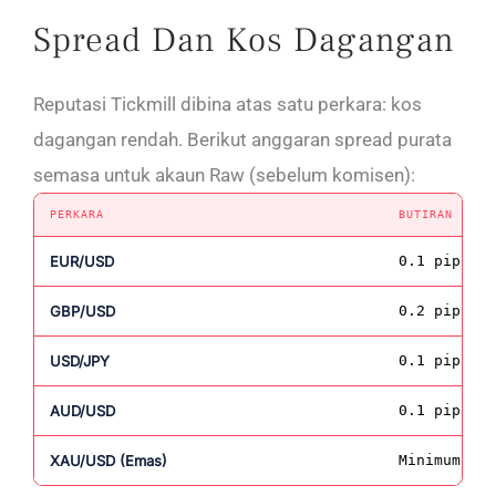
Spread Dan Kos Dagangan
Reputasi Tickmill dibina atas satu perkara: kos
dagangan rendah. Berikut anggaran spread purata
semasa untuk akaun Raw (sebelum komisen):
PERKARA
BUTIRAN
EUR/USD
0.1 pip
GBP/USD
0.2 pip
USD/JPY
0.1 pip
AUD/USD
0.1 pip
XAU/USD (Emas)
Minimum 0 p