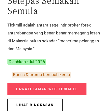
Selepas Semakan
Alat
Semula
Tentang Kami
Tickmill adalah antara segelintir broker forex
antarabangsa yang benar-benar memegang lesen
Hubungi Kami
di Malaysia bukan sekadar “menerima pelanggan
dari Malaysia.”
Disahkan · Jul 2026
Bonus & promo berubah kerap
LAWATI LAMAN WEB TICKMILL
LIHAT RINGKASAN