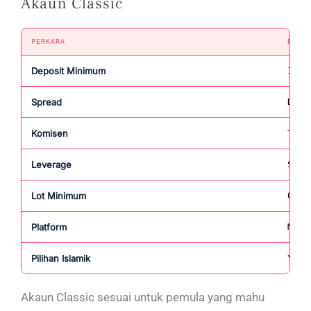
Akaun Classic
PERKARA
BUTI
Deposit Minimum
100 
Spread
Dari
Komisen
Tiad
Leverage
Sehi
Lot Minimum
0.01
Platform
MT4,
Pilihan Islamik
Ya
Akaun Classic sesuai untuk pemula yang mahu