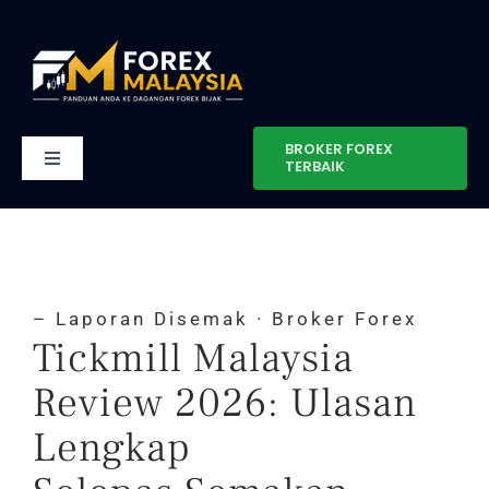
Skip
to
content
BROKER FOREX
TERBAIK
Toggle
Navigation
Home
Broker
– Laporan Disemak · Broker Forex
Tickmill Malaysia
Pendidikan
Review 2026: Ulasan
Berita
Lengkap