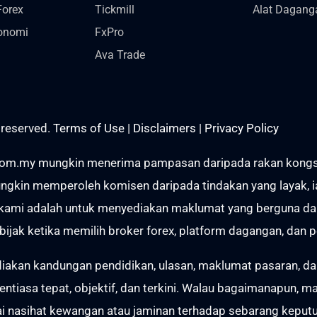
Forex
Tickmill
Alat Dagang
onomi
FxPro
Ava Trade
 reserved.
Terms of Use
|
Disclaimers
|
Privacy Policy
om.my mungkin menerima pampasan daripada rakan kongsi me
gkin memperoleh komisen daripada tindakan yang layak, ia
t kami adalah untuk menyediakan maklumat yang berguna d
ijak ketika memilih broker forex, platform dagangan, dan 
kan kandungan pendidikan, ulasan, maklumat pasaran, dan 
iasa tepat, objektif, dan terkini. Walau bagaimanapun, m
i nasihat kewangan atau jaminan terhadap sebarang keput