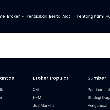
me
Broker
Pendidikan
Berita
Alat
Tentang Kami
Hu
Pantas
Broker Popular
Sumber
ik
XM
Panduan un
er
HFM
Strategi Da
JustMarkets
Pengurusan 