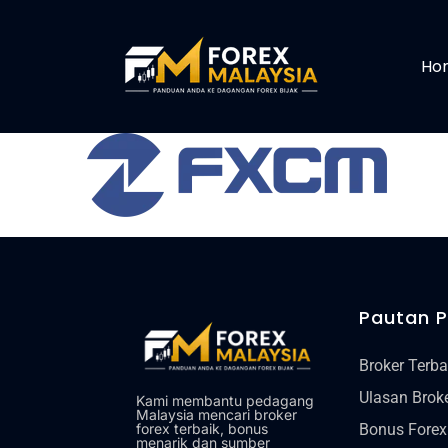
Skip
to
Ho
content
Pautan 
Broker Terba
Ulasan Brok
Kami membantu pedagang
Malaysia mencari broker
Bonus Forex
forex terbaik, bonus
menarik dan sumber