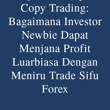
Copy Trading:
Alat
Bagaimana Investor
Tentang Kami
Newbie Dapat
Hubungi Kami
Menjana Profit
Luarbiasa Dengan
Meniru Trade Sifu
Forex