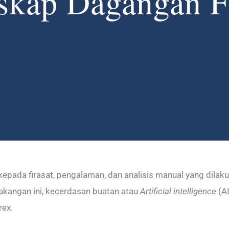
skap Dagangan F
 kepada firasat, pengalaman, dan analisis manual yang dil
kangan ini, kecerdasan buatan atau
Artificial intelligence
(AI
ex.