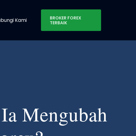
BROKER FOREX
bungi Kami
TERBAIK
 Ia Mengubah