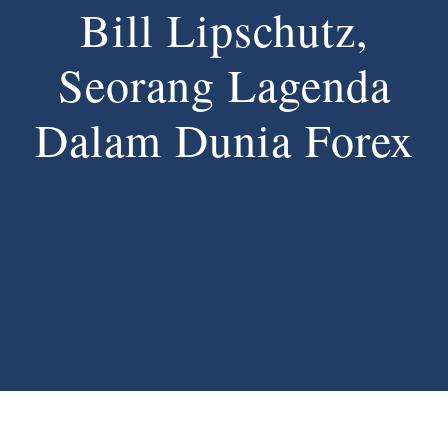
Bill Lipschutz,
Alat
Seorang Lagenda
Tentang Kami
Dalam Dunia Forex
Hubungi Kami