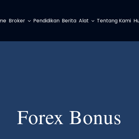
me
Broker
Pendidikan
Berita
Alat
Tentang Kami
Hu
Forex Bonus