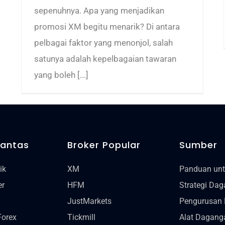
sepenuhnya. Apa yang menjadikan
promosi XM begitu menarik? Di antara
pelbagai faktor yang menonjol, salah
satunya adalah kepelbagaian tawaran
yang boleh [...]
Pantas
Broker Popular
Sumber
ik
XM
Panduan un
er
HFM
Strategi Da
JustMarkets
Pengurusan 
Forex
Tickmill
Alat Dagang