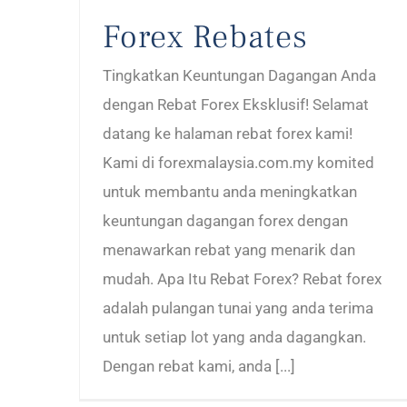
Forex Rebates
Tingkatkan Keuntungan Dagangan Anda
dengan Rebat Forex Eksklusif! Selamat
datang ke halaman rebat forex kami!
Kami di forexmalaysia.com.my komited
untuk membantu anda meningkatkan
keuntungan dagangan forex dengan
menawarkan rebat yang menarik dan
mudah. Apa Itu Rebat Forex? Rebat forex
adalah pulangan tunai yang anda terima
untuk setiap lot yang anda dagangkan.
Dengan rebat kami, anda [...]