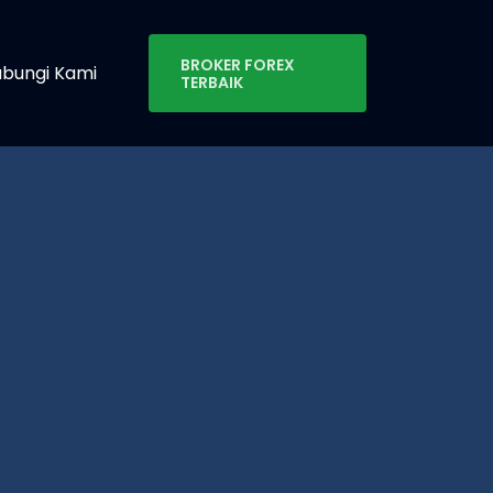
BROKER FOREX
bungi Kami
TERBAIK