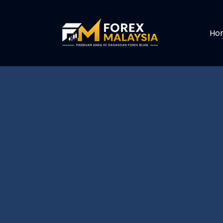
Skip
to
Ho
content