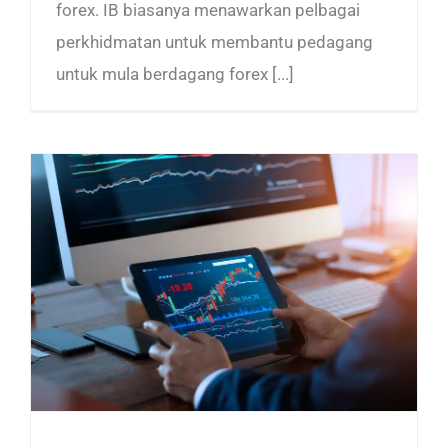
forex. IB biasanya menawarkan pelbagai
perkhidmatan untuk membantu pedagang
untuk mula berdagang forex [...]
Bisnes Forex di Malaysia: Apa yang Anda Perlu Tahu (2026)