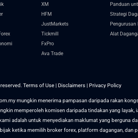
ik
XM
Panduan un
er
HFM
Strategi Da
JustMarkets
Pengurusan 
Forex
Tickmill
Alat Dagang
onomi
FxPro
Ava Trade
 reserved.
Terms of Use
|
Disclaimers
|
Privacy Policy
om.my mungkin menerima pampasan daripada rakan kongsi me
gkin memperoleh komisen daripada tindakan yang layak, ia
t kami adalah untuk menyediakan maklumat yang berguna d
ijak ketika memilih broker forex, platform dagangan, dan 